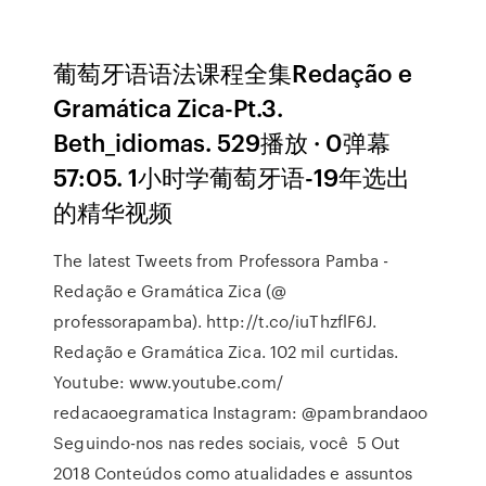
葡萄牙语语法课程全集Redação e
Gramática Zica-Pt.3.
Beth_idiomas. 529播放 · 0弹幕
57:05. 1小时学葡萄牙语-19年选出
的精华视频
The latest Tweets from Professora Pamba -
Redação e Gramática Zica (@
professorapamba). http://t.co/iuThzflF6J.
Redação e Gramática Zica. 102 mil curtidas.
Youtube: www.youtube.com/
redacaoegramatica Instagram: @pambrandaoo
Seguindo-nos nas redes sociais, você 5 Out
2018 Conteúdos como atualidades e assuntos