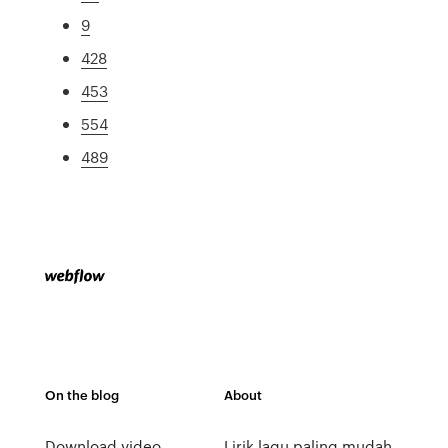
9
428
453
554
489
On the blog
About
Download video
Lirik lagu paling mudah