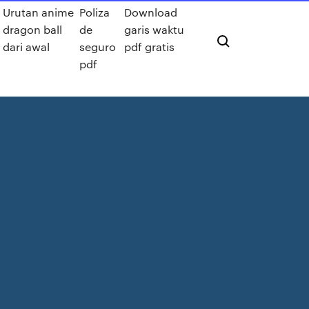
Urutan anime
Poliza
Download
dragon ball
de
garis waktu
dari awal
seguro
pdf gratis
pdf