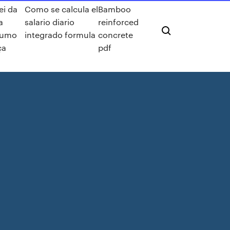
ei da
Como se calcula el
Bamboo
a
salario diario
reinforced
sumo
integrado formula
concrete
ça
pdf