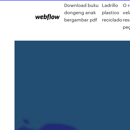
Download buku
Ladrillo
O r
dongeng anak
plastico
vel
bergambar pdf
reciclado
re
pe