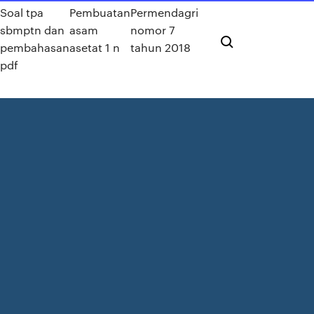
Soal tpa
Pembuatan
Permendagri
sbmptn dan
asam
nomor 7
pembahasan
asetat 1 n
tahun 2018
pdf